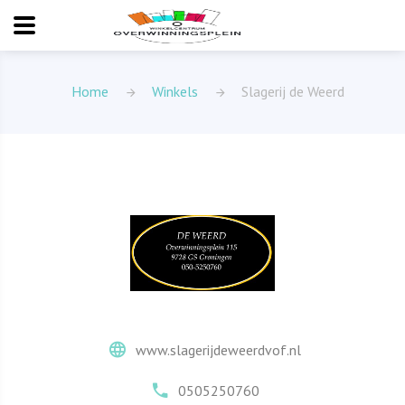
Home
Winkels
Slagerij de Weerd
www.slagerijdeweerdvof.nl
0505250760