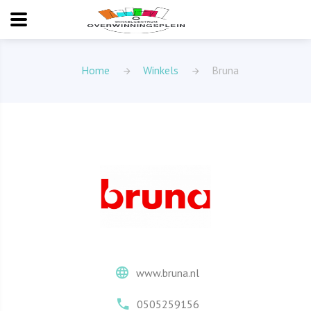
Home
Winkels
Bruna
www.bruna.nl
0505259156